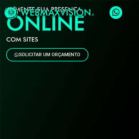
AUMENTE SUA PRESENÇA
ONLINE
COM SITES
R
E
S
P
O
N
S
I
V
O
S
SOLICITAR UM ORÇAMENTO