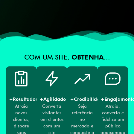
COM UM SITE,
OBTENHA
...
+Resultados
+Agilidade
+Credibilidade
+Engajament
Atraia
Converta
Seja
Atraia,
novos
visitantes
referência
converta e
clientes,
em clientes
no
fidelize um
dispare
com um
mercado e
público
suas
site
conquiste a
apaixonado