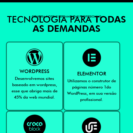
TECNOLOGIA PARA
TODAS
CONFIRA NOSSAS FERRAMENTAS PROFISSIONAIS
AS DEMANDAS
WORDPRESS
ELEMENTOR
Desenvolvemos sites
Utilizamos o construtor de
baseado em wordpress,
páginas número 1do
esse que abriga mais de
WordPress, em sua versão
45% da web mundial.
profissional.